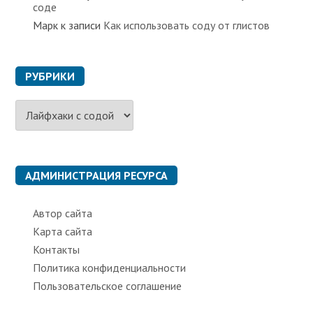
соде
з
Марк
к записи
Как использовать соду от глистов
а
п
и
РУБРИКИ
с
Р
е
у
б
й
р
и
к
АДМИНИСТРАЦИЯ РЕСУРСА
и
Автор сайта
Карта сайта
Контакты
Политика конфиденциальности
Пользовательское соглашение