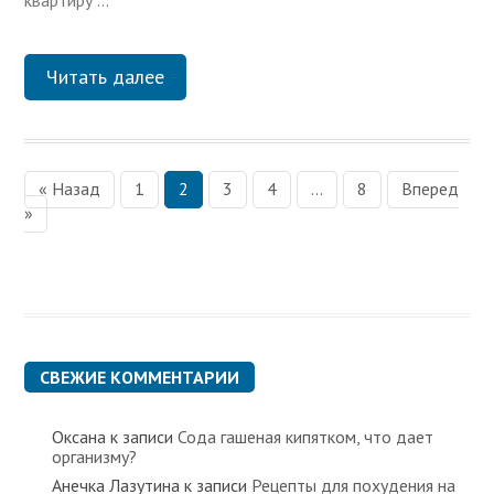
квартиру …
Читать далее
« Назад
1
2
3
4
…
8
Вперед
»
П
а
г
и
н
СВЕЖИЕ КОММЕНТАРИИ
а
ц
Оксана
к записи
Сода гашеная кипятком, что дает
и
организму?
я
Анечка Лазутина
к записи
Рецепты для похудения на