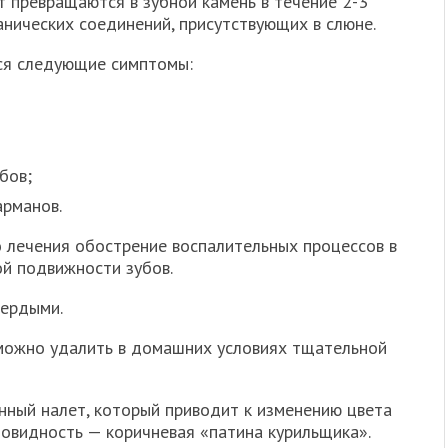
т превращаются в зубной камень в течение 2-3
анических соединений, присутствующих в слюне.
ся следующие симптомы:
бов;
арманов.
 лечения обострение воспалительных процессов в
ой подвижности зубов.
вердыми.
 можно удалить в домашних условиях тщательной
нный налет, который приводит к изменению цвета
новидность — коричневая «патина курильщика».