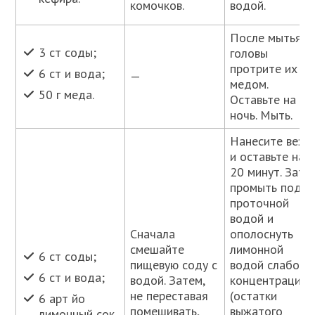
комочков.
водой.
После мытья
3 ст соды;
головы
протрите их
6 ст и вода;
—
медом.
50 г меда.
Оставьте на
ночь. Мыть.
Нанесите везд
и оставьте на
20 минут. Зате
промыть под
проточной
водой и
Сначала
ополоснуть
смешайте
лимонной
6 ст соды;
пищевую соду с
водой слабой
6 ст и вода;
водой. Затем,
концентрации
не переставая
(остатки
6 арт йо
помешивать,
выжатого
лимонный сок.