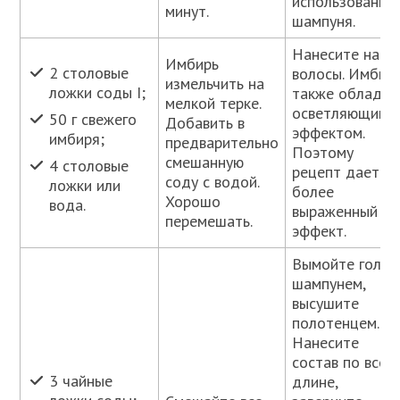
использования
минут.
шампуня.
Нанесите на
Имбирь
2 столовые
волосы. Имбир
измельчить на
ложки соды I;
также обладае
мелкой терке.
осветляющим
50 г свежего
Добавить в
эффектом.
имбиря;
предварительно
Поэтому
смешанную
4 столовые
рецепт дает
соду с водой.
ложки или
более
Хорошо
вода.
выраженный
перемешать.
эффект.
Вымойте голов
шампунем,
высушите
полотенцем.
Нанесите
состав по всей
3 чайные
длине,