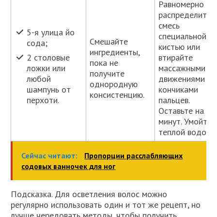
Равномерно
распределите
смесь
5-я улица йо
специальной
Смешайте
сода;
кистью или
ингредиенты,
втирайте
2 столовые
пока не
массажными
ложки или
получите
движениями
любой
однородную
кончиками
шампунь от
консистенцию.
пальцев.
перхоти.
Оставьте на 45
минут. Умойтес
теплой водой.
Сейчас читают:
Пропорции расслабляющих
содовых ванночек для ног
Подсказка. Для осветления волос можно
регулярно использовать один и тот же рецепт, но
лучше чередовать методы, чтобы получить