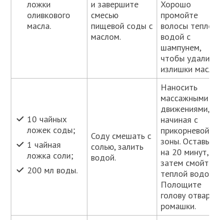
и завершите
Хорошо
ложки
смесью
промойте
оливкового
пищевой соды с
волосы теплой
масла.
маслом.
водой с
шампунем,
чтобы удалить
излишки масла.
Наносить
массажными
движениями,
10 чайных
начиная с
ложек соды;
прикорневой
Соду смешать с
зоны. Оставьте
1 чайная
солью, залить
на 20 минут,
ложка соли;
водой.
затем смойте
200 мл воды.
теплой водой.
Полощите
голову отваро
ромашки.