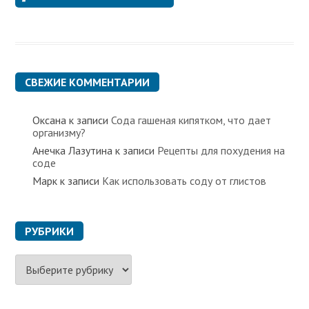
СВЕЖИЕ КОММЕНТАРИИ
Оксана
к записи
Сода гашеная кипятком, что дает
организму?
Анечка Лазутина
к записи
Рецепты для похудения на
соде
Марк
к записи
Как использовать соду от глистов
РУБРИКИ
Р
у
б
р