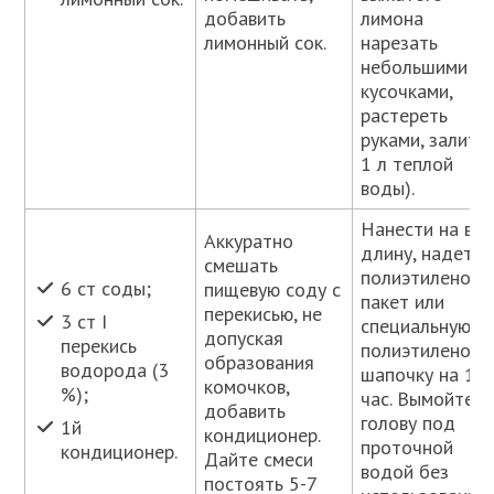
добавить
лимона
лимонный сок.
нарезать
небольшими
кусочками,
растереть
руками, залить
1 л теплой
воды).
Нанести на вс
Аккуратно
длину, надеть
смешать
полиэтиленовы
6 ст соды;
пищевую соду с
пакет или
перекисью, не
3 ст I
специальную
допуская
перекись
полиэтиленову
образования
водорода (3
шапочку на 1
комочков,
%);
час. Вымойте
добавить
голову под
1й
кондиционер.
проточной
кондиционер.
Дайте смеси
водой без
постоять 5-7