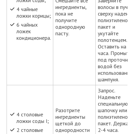
ложки соды;
Смешайте все
заверните
ингредиенты,
волосы в пучок
4 чайные
пока не
сверху наденьт
ложки корицы;
получите
полиэтиленовы
6 чайных
однородную
пакет и
ложек
пасту.
укутайте
кондиционера.
полотенцем.
Оставить на 2-
часа. Промыть
под проточной
водой без
использования
шампуня.
Запрос.
Наденьте
специальную
Разотрите
шапочку или
4 столовые
ингредиенты
полиэтиленовы
ложки соды I;
щеткой до
пакет. Держать
однородности
2-4 часа.
2 столовые