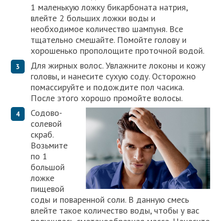
1 маленькую ложку бикарбоната натрия,
влейте 2 больших ложки воды и
необходимое количество шампуня. Все
тщательно смешайте. Помойте голову и
хорошенько прополощите проточной водой.
Для жирных волос. Увлажните локоны и кожу
головы, и нанесите сухую соду. Осторожно
помассируйте и подождите пол часика.
После этого хорошо промойте в
олосы.
Содово-
солевой
скраб.
Возьмите
по 1
большой
ложке
пищевой
соды и поваренной соли. В данную смесь
влейте такое количество воды, чтобы у вас