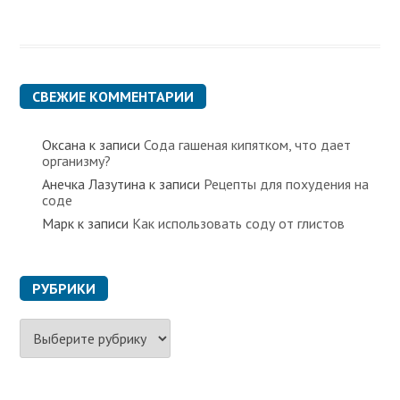
СВЕЖИЕ КОММЕНТАРИИ
Оксана
к записи
Сода гашеная кипятком, что дает
организму?
Анечка Лазутина
к записи
Рецепты для похудения на
соде
Марк
к записи
Как использовать соду от глистов
РУБРИКИ
Р
у
б
р
и