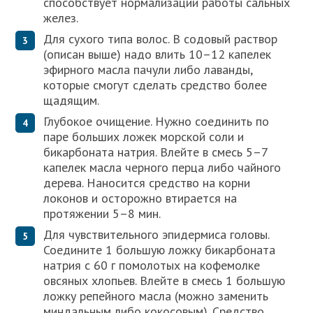
способствует нормализации работы сальных
желез.
Для сухого типа волос. В содовый раствор
(описан выше) надо влить 10–12 капелек
эфирного масла пачули либо лаванды,
которые смогут сделать средство более
щадящим.
Глубокое очищение. Нужно соединить по
паре больших ложек морской соли и
бикарбоната натрия. Влейте в смесь 5–7
капелек масла черного перца либо чайного
дерева. Наносится средство на корни
локонов и осторожно втирается на
протяжении 5–8 мин.
Для чувствительного эпидермиса головы.
Соедините 1 большую ложку бикарбоната
натрия с 60 г помолотых на кофемолке
овсяных хлопьев. Влейте в смесь 1 большую
ложку репейного масла (можно заменить
миндальным либо кокосовым). Средство