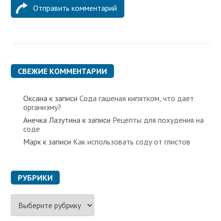
СВЕЖИЕ КОММЕНТАРИИ
Оксана
к записи
Сода гашеная кипятком, что дает
организму?
Анечка Лазутина
к записи
Рецепты для похудения на
соде
Марк
к записи
Как использовать соду от глистов
РУБРИКИ
Р
у
б