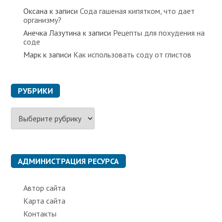
Оксана
к записи
Сода гашеная кипятком, что дает
организму?
Анечка Лазутина
к записи
Рецепты для похудения на
соде
Марк
к записи
Как использовать соду от глистов
РУБРИКИ
Р
у
б
р
и
к
АДМИНИСТРАЦИЯ РЕСУРСА
и
Автор сайта
Карта сайта
Контакты