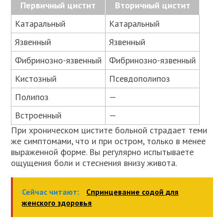
Первичный цистит
Вторичный цистит
Катаральный
Катаральный
Язвенный
Язвенный
Фибринозно-язвенный
Фибринозно-язвенный
Кистозный
Псевдополипоз
Полипоз
—
Встроенный
—
При хроническом цистите больной страдает теми
же симптомами, что и при остром, только в менее
выраженной форме. Вы регулярно испытываете
ощущения боли и стеснения внизу живота.
Сейчас читают:
Спринцевание содой для
женского здоровья