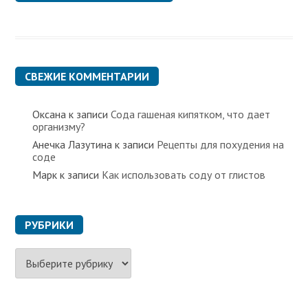
СВЕЖИЕ КОММЕНТАРИИ
Оксана
к записи
Сода гашеная кипятком, что дает
организму?
Анечка Лазутина
к записи
Рецепты для похудения на
соде
Марк
к записи
Как использовать соду от глистов
РУБРИКИ
Р
у
б
р
и