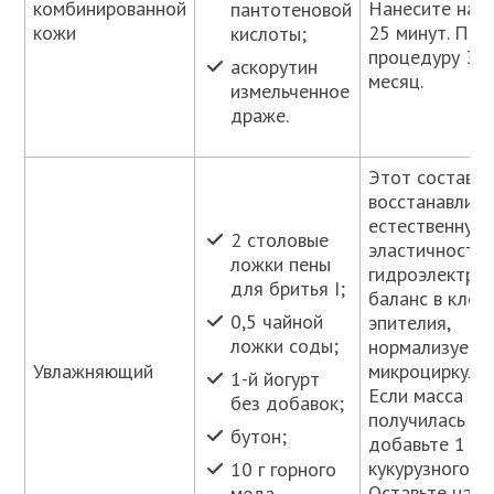
комбинированной
Нанесите на л
пантотеновой
кожи
25 минут. Пов
кислоты;
процедуру 3 р
аскорутин
месяц.
измельченное
драже.
Этот состав
восстанавлива
естественную
2 столовые
эластичность 
ложки пены
гидроэлектро
для бритья I;
баланс в клет
0,5 чайной
эпителия,
ложки соды;
нормализует
Увлажняющий
микроциркуля
1-й йогурт
Если масса
без добавок;
получилась жи
бутон;
добавьте 1 ч.
кукурузного к
10 г горного
Оставьте на к
меда.