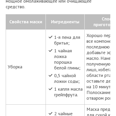
мощное омолаживающее или очищающее
средство.
Спосо
Свойства маски
Ингредиенты
приготовл
Хорошо пере
1-я пена для
все компонент
бритья;
последнюю оч
1 чайная
добавьте эфи
ложка
масло. Нанеси
порошка
полученную ма
Уборка
белой глины;
лицо, избегая
области рта и 
0,5 чайной
оставьте дейс
ложки соды;
на 10 минут.
1 капля масла
Полоскание т
грейпфрута.
отваром рома
Маска предна
2 чайные
для сухой кож