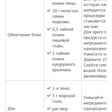
ложки пены;
которая част
шелушится. П
20 г молотых
процедуры эп
семян
становится гл
моркови;
чистым.
0,5 чайной
Для приготов
Облегчение боли
ложки
продукта сме
пищевой
ингредиенты 
соды;
однородности
1 чайная
Нанесите на л
ложка
Держите 25 м
кукурузного
Смойте смесь
крахмала.
водой. Исполь
увлажняющий 
1-я пена;
5 г морской
Смешайте
соли;
ингредиенты 
Для
однородности
раствор