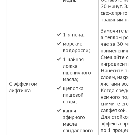
20 минут. Зап
свежепригото
травяным наст
Замочите вод
1-я пена;
в теплом ром
морские
чае за 30 мин
водоросли;
применения.
Смешайте ост
1 чайная
ингредиенты м
ложка
Нанесите тол
пшеничного
слоем, накрой
масла;
С эффектом
листами водор
щепотка
лифтинга
Когда средст
пищевой
немного подсо
соды;
снимите его в
салфеткой.
капля
Для стойкого
эфирного
эффекта пров
масла
по 1 процеду
сандалового