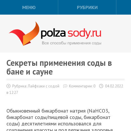
МЕНЮ
РУБРИКИ
Секреты применения соды в
бане и сауне
Рубрика:
Лайфхаки с содой
Комментарии: 0
04.02.2022
в 12:27
Обыкновенный бикарбонат натрия (NaHCO3,
бикарбонат соды/пищевой соды, бикарбонат
соды) десятилетиями использовался для
сохранения красоты и поддержания здоровья.