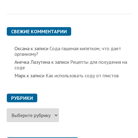
СВЕЖИЕ КОММЕНТАРИИ
Оксана
к записи
Сода гашеная кипятком, что дает
организму?
Анечка Лазутина
к записи
Рецепты для похудения на
соде
Марк
к записи
Как использовать соду от глистов
РУБРИКИ
Р
у
б
р
и