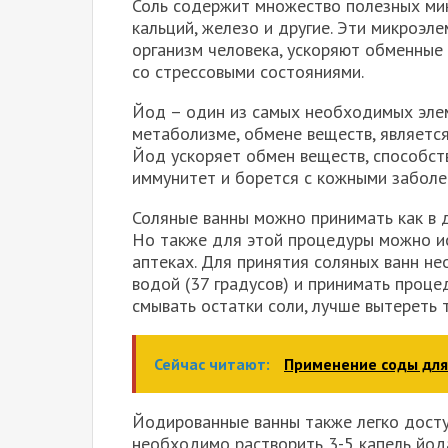
Соль содержит множество полезных микр
кальций, железо и другие. Эти микроэл
организм человека, ускоряют обменные
со стрессовыми состояниями.
Йод – один из самых необходимых элем
метаболизме, обмене веществ, являет
Йод ускоряет обмен веществ, способств
иммунитет и борется с кожными заболе
Соляные ванны можно принимать как в д
Но также для этой процедуры можно ис
аптеках. Для принятия соляных ванн не
водой (37 градусов) и принимать проце
смывать остатки соли, лучше вытереть 
Сейчас читают:
Применение соды для
Йодированные ванны также легко досту
необходимо растворить 3-5 капель йод