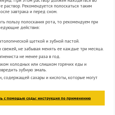
кунд. При этом раствор должен находиться во
те раствор. Рекомендуется полоскаться таким
осле завтрака и перед сном.
ть пользу полоскания рота, то рекомендуем при
ледующие действия:
атологической щеткой и зубной пастой.
 свежей, не забывая менять ее каждые три месяца.
гиениста не менее раза в год.
шком холодных или слишком горячих еды и
повредить зубную эмаль.
, содержащей сахары и кислоты, которые могут
ль с помощью соды: инструкция по применению