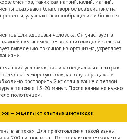
оэлементов, таких как натрий, калий, магний,
ементы оказывают благотворное воздействие на
 процессы, улучшают кровообращение и борются
ентов для здоровья человека. Он участвует в
ся важнейшим элементом для щитовидной железы.
ует выведению токсинов из организма, укрепляет
ваниями.
омашних условиях, так и в специальных центрах.
пользовать морскую соль, которую продают в
обходимо растворить 2 кг соли в ванне с теплой
дуру в течение 15-20 минут. После ванны не нужно
тело полотенцем.
 роз — рецепты от опытных цветоводов
пны в аптеках. Для приготовления такой ванны
а на 200 литров воды. Процедуру рекомендуется