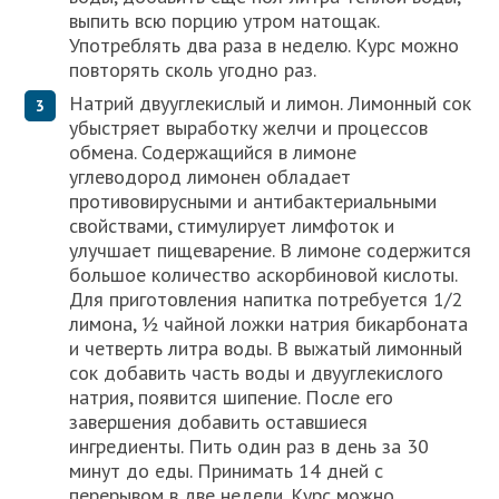
выпить всю порцию утром натощак.
Употреблять два раза в неделю. Курс можно
повторять сколь угодно раз.
Натрий двууглекислый и лимон. Лимонный сок
убыстряет выработку желчи и процессов
обмена. Содержащийся в лимоне
углеводород лимонен обладает
противовирусными и антибактериальными
свойствами, стимулирует лимфоток и
улучшает пищеварение. В лимоне содержится
большое количество аскорбиновой кислоты.
Для приготовления напитка потребуется 1/2
лимона, ½ чайной ложки натрия бикарбоната
и четверть литра воды. В выжатый лимонный
сок добавить часть воды и двууглекислого
натрия, появится шипение. После его
завершения добавить оставшиеся
ингредиенты. Пить один раз в день за 30
минут до еды. Принимать 14 дней с
перерывом в две недели. Курс можно