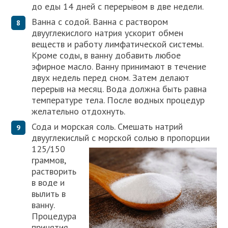
до еды 14 дней с перерывом в две недели.
Ванна с содой. Ванна с раствором
двууглекислого натрия ускорит обмен
веществ и работу лимфатической системы.
Кроме соды, в ванну добавить любое
эфирное масло. Ванну принимают в течение
двух недель перед сном. Затем делают
перерыв на месяц. Вода должна быть равна
температуре тела. После водных процедур
желательно отдохнуть.
Сода и морская соль. Смешать натрий
двууглекислый с морской солью в пропорции
125/150
граммов,
растворить
в воде и
вылить в
ванну.
Процедура
принятия