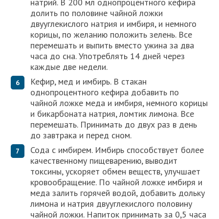
натрий. В 200 мл однопроцентного кефира
долить по половине чайной ложки
двууглекислого натрия и имбиря, и немного
корицы, по желанию положить зелень. Все
перемешать и выпить вместо ужина за два
часа до сна. Употреблять 14 дней через
каждые две недели.
Кефир, мед и имбирь. В стакан
однопроцентного кефира добавить по
чайной ложке меда и имбиря, немного корицы
и бикарбоната натрия, ломтик лимона. Все
перемешать. Принимать до двух раз в день
до завтрака и перед сном.
Сода с имбирем. Имбирь способствует более
качественному пищеварению, выводит
токсины, ускоряет обмен веществ, улучшает
кровообращение. По чайной ложке имбиря и
меда залить горячей водой, добавить дольку
лимона и натрия двууглекислого половину
чайной ложки. Напиток принимать за 0,5 часа