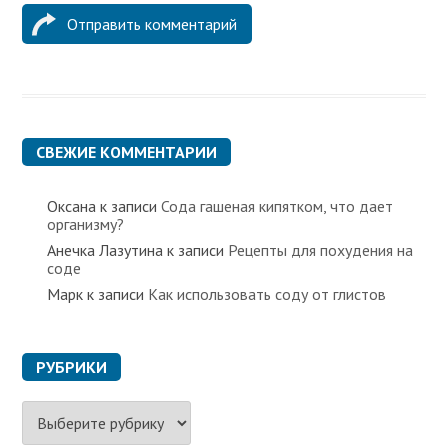
СВЕЖИЕ КОММЕНТАРИИ
Оксана
к записи
Сода гашеная кипятком, что дает
организму?
Анечка Лазутина
к записи
Рецепты для похудения на
соде
Марк
к записи
Как использовать соду от глистов
РУБРИКИ
Р
у
б