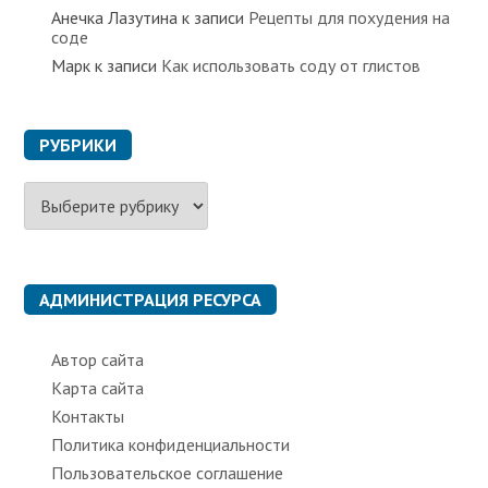
Анечка Лазутина
к записи
Рецепты для похудения на
соде
Марк
к записи
Как использовать соду от глистов
РУБРИКИ
Р
у
б
р
и
к
АДМИНИСТРАЦИЯ РЕСУРСА
и
Автор сайта
Карта сайта
Контакты
Политика конфиденциальности
Пользовательское соглашение