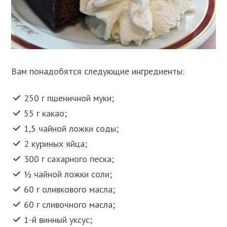
Вам понадобятся следующие ингредиенты:
250 г пшеничной муки;
55 г какао;
1,5 чайной ложки соды;
2 куриных яйца;
300 г сахарного песка;
½ чайной ложки соли;
60 г оливкового масла;
60 г сливочного масла;
1-й винный уксус;