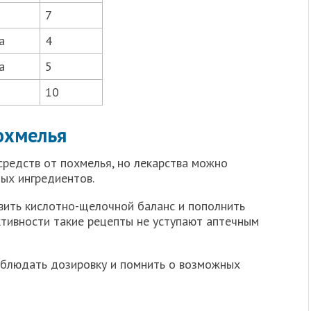
7
а
4
а
5
10
охмелья
средств от похмелья, но лекарства можно
ых ингредиентов.
овить кислотно-щелочной баланс и пополнить
ктивности такие рецепты не уступают аптечным
соблюдать дозировку и помнить о возможных