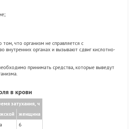
ие;
 том, что организм не справляется с
во внутренних органах и вызывают сдвиг кислотно-
 необходимо принимать средства, которые выведут
ганизма.
оля в крови
емя затухания, ч
жской
женщина
а
6