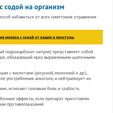
с содой на организм
пособ избавиться от всех симптомов отравления
я молока с содой от кашля и простуды
ый гидрокарбонат натрия) представляет собой
воде, обладающий ярко выраженными щелочными
ции с кислотами (уксусной, молочной и др.),
ле употребления алкоголя, и нейтрализует их.
ние, исчезают головная боль и слабость.
обочные эффекты, если препарат приготовлен
чии противопоказаний.