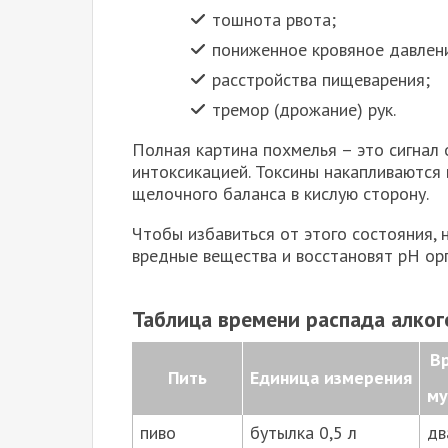
тошнота рвота;
пониженное кровяное давлен
расстройства пищеварения;
тремор (дрожание) рук.
Полная картина похмелья – это сигнал о
интоксикацией. Токсины накапливаются 
щелочного баланса в кислую сторону.
Чтобы избавиться от этого состояния,
вредные вещества и восстановят рН ор
Таблица времени распада алког
Вр
Пить
Единица измерения
му
пиво
бутылка 0,5 л
дв