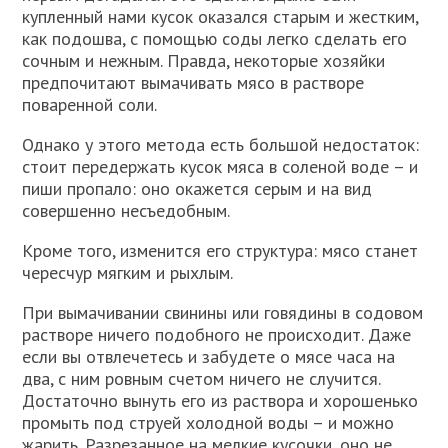
купленный нами кусок оказался старым и жестким,
как подошва, с помощью соды легко сделать его
сочным и нежным. Правда, некоторые хозяйки
предпочитают вымачивать мясо в растворе
поваренной соли.
Однако у этого метода есть большой недостаток:
стоит передержать кусок мяса в соленой воде – и
пиши пропало: оно окажется серым и на вид
совершенно несъедобным.
Кроме того, изменится его структура: мясо станет
чересчур мягким и рыхлым.
При вымачивании свинины или говядины в содовом
растворе ничего подобного не происходит. Даже
если вы отвлечетесь и забудете о мясе часа на
два, с ним ровным счетом ничего не случится.
Достаточно вынуть его из раствора и хорошенько
промыть под струей холодной воды – и можно
жарить. Разрезанное на мелкие кусочки, оно не