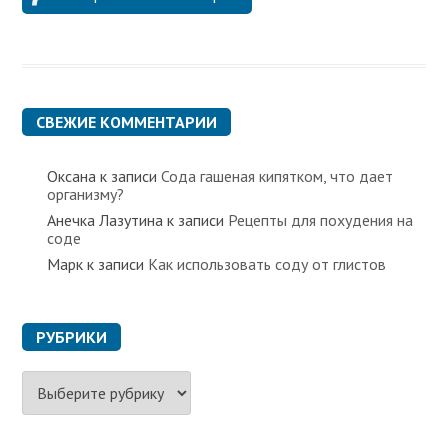
СВЕЖИЕ КОММЕНТАРИИ
Оксана
к записи
Сода гашеная кипятком, что дает
организму?
Анечка Лазутина
к записи
Рецепты для похудения на
соде
Марк
к записи
Как использовать соду от глистов
РУБРИКИ
Р
у
б
р